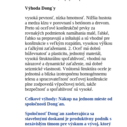
Výhoda Dong`y
vysoká pevnosť, nízka hmotnosť. Nižšia hustota
a medza klzu v porovnaní s betónom a drevom.
Preto sú oceľové konštrukčné prvky za
rovnakých podmienok namáhania malé, ľahké,
ľahko sa prepravujú a inštalujú a sú vhodné pre
konštrukcie s veľkým rozpätím, vysokou výškou
a ťažkými zaťaženiami. 2. Oceľ má dobrú
húževnatosť a plasticitu, jednotný materiál,
vysokú štrukturálnu spoľahlivosť, vhodnú na
nárazové a dynamické zaťaženie, má dobré
seizmické vlastnosti. Vnútorná štruktúra ocele je
jednotná a blízka izotropnému homogénnemu
telesu a spracovateľnosť oceľovej konštrukcie
plne zodpovedá výpočtovej teórii, takže
bezpečnosť a spoľahlivosť sú vysoké.
Celkové výhody: Nákup na jednom mieste od
spoločnosti Dong`an.
Spoločnosť Dong`an zaoberajúca sa
stavebnými doskami je produktívny podnik s
nezávislým tímom pre výskum a vývoj, ktorý