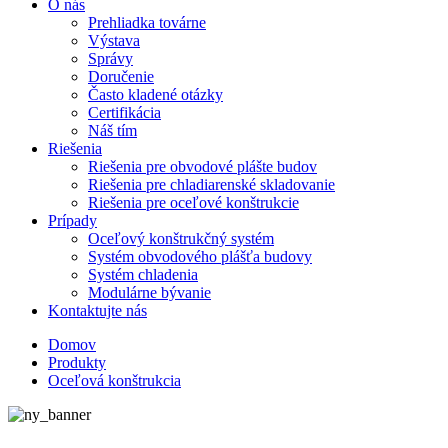
O nás
Prehliadka továrne
Výstava
Správy
Doručenie
Často kladené otázky
Certifikácia
Náš tím
Riešenia
Riešenia pre obvodové plášte budov
Riešenia pre chladiarenské skladovanie
Riešenia pre oceľové konštrukcie
Prípady
Oceľový konštrukčný systém
Systém obvodového plášťa budovy
Systém chladenia
Modulárne bývanie
Kontaktujte nás
Domov
Produkty
Oceľová konštrukcia