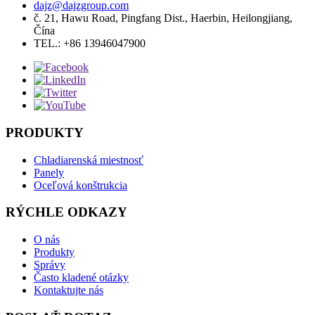
dajz@dajzgroup.com
č. 21, Hawu Road, Pingfang Dist., Haerbin, Heilongjiang,
Čína
TEL.: +86 13946047900
PRODUKTY
Chladiarenská miestnosť
Panely
Oceľová konštrukcia
RÝCHLE ODKAZY
O nás
Produkty
Správy
Často kladené otázky
Kontaktujte nás