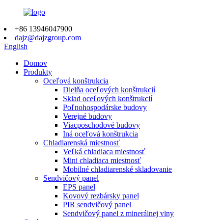
+86 13946047900
dajz@dajzgroup.com
English
Domov
Produkty
Oceľová konštrukcia
Dielňa oceľových konštrukcií
Sklad oceľových konštrukcií
Poľnohospodárske budovy
Verejné budovy
Viacposchodové budovy
Iná oceľová konštrukcia
Chladiarenská miestnosť
Veľká chladiaca miestnosť
Mini chladiaca miestnosť
Mobilné chladiarenské skladovanie
Sendvičový panel
EPS panel
Kovový rezbársky panel
PIR sendvičový panel
Sendvičový panel z minerálnej vlny