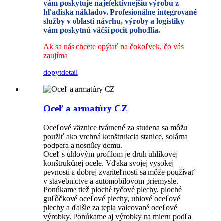
vám poskytuje najefektívnejšiu výrobu z
hľadiska nákladov. Profesionálne integrované
služby v oblasti návrhu, výroby a logistiky
vám poskytnú väčší pocit pohodlia.
Ak sa nás chcete opýtať na čokoľvek, čo vás
zaujíma
dopyt
detail
Oceľ a armatúry CZ
Oceľové väznice tvárnené za studena sa môžu
použiť ako vrchná konštrukcia stanice, solárna
podpera a nosníky domu.
Oceľ s uhlovým profilom je druh uhlíkovej
konštrukčnej ocele. Vďaka svojej vysokej
pevnosti a dobrej zvariteľnosti sa môže používať
v stavebníctve a automobilovom priemysle.
Ponúkame tiež ploché tyčové plechy, ploché
guľôčkové oceľové plechy, uhlové oceľové
plechy a ďalšie za tepla valcované oceľové
výrobky. Ponúkame aj výrobky na mieru podľa