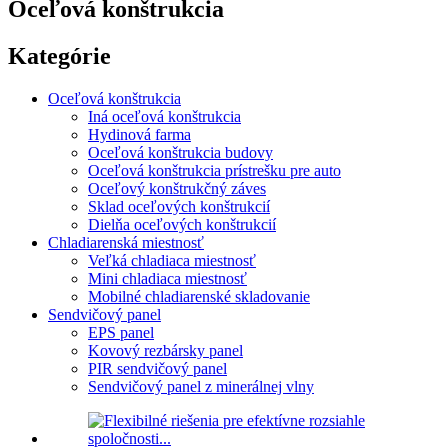
Oceľová konštrukcia
Kategórie
Oceľová konštrukcia
Iná oceľová konštrukcia
Hydinová farma
Oceľová konštrukcia budovy
Oceľová konštrukcia prístrešku pre auto
Oceľový konštrukčný záves
Sklad oceľových konštrukcií
Dielňa oceľových konštrukcií
Chladiarenská miestnosť
Veľká chladiaca miestnosť
Mini chladiaca miestnosť
Mobilné chladiarenské skladovanie
Sendvičový panel
EPS panel
Kovový rezbársky panel
PIR sendvičový panel
Sendvičový panel z minerálnej vlny