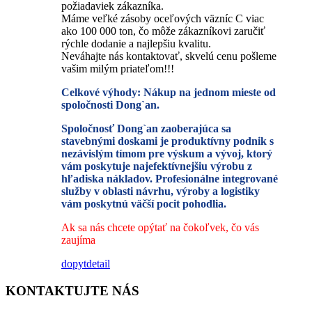
požiadaviek zákazníka.
Máme veľké zásoby oceľových väzníc C viac
ako 100 000 ton, čo môže zákazníkovi zaručiť
rýchle dodanie a najlepšiu kvalitu.
Neváhajte nás kontaktovať, skvelú cenu pošleme
vašim milým priateľom!!!
Celkové výhody: Nákup na jednom mieste od
spoločnosti Dong`an.
Spoločnosť Dong`an zaoberajúca sa
stavebnými doskami je produktívny podnik s
nezávislým tímom pre výskum a vývoj, ktorý
vám poskytuje najefektívnejšiu výrobu z
hľadiska nákladov. Profesionálne integrované
služby v oblasti návrhu, výroby a logistiky
vám poskytnú väčší pocit pohodlia.
Ak sa nás chcete opýtať na čokoľvek, čo vás
zaujíma
dopyt
detail
KONTAKTUJTE NÁS