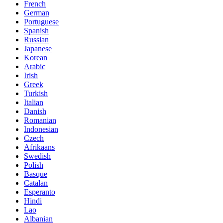
French
German
Portuguese
Spanish
Russian
Japanese
Korean
Arabic
Irish
Greek
Turkish
Italian
Danish
Romanian
Indonesian
Czech
Afrikaans
Swedish
Polish
Basque
Catalan
Esperanto
Hindi
Lao
Albanian