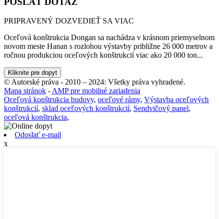
POSLAŤ DOTAZ
PRIPRAVENÝ DOZVEDIEŤ SA VIAC
Oceľová konštrukcia Dongan sa nachádza v krásnom priemyselnom
novom meste Hanan s rozlohou výstavby približne 26 000 metrov a
ročnou produkciou oceľových konštrukcií viac ako 20 000 ton...
Kliknite pre dopyt
© Autorské práva - 2010 – 2024: Všetky práva vyhradené.
Mapa stránok
-
AMP pre mobilné zariadenia
Oceľová konštrukcia budovy
,
oceľové rámy
,
Výstavba oceľových
konštrukcií
,
sklad oceľových konštrukcií
,
Sendvičový panel
,
oceľová konštrukcia
,
Odoslať e-mail
x