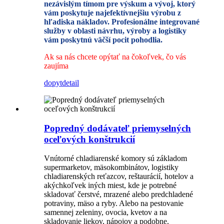
nezávislým tímom pre výskum a vývoj, ktorý
vám poskytuje najefektívnejšiu výrobu z
hľadiska nákladov. Profesionálne integrované
služby v oblasti návrhu, výroby a logistiky
vám poskytnú väčší pocit pohodlia.
Ak sa nás chcete opýtať na čokoľvek, čo vás
zaujíma
dopyt
detail
Popredný dodávateľ priemyselných
oceľových konštrukcií
Vnútorné chladiarenské komory sú základom
supermarketov, mäsokombinátov, logistiky
chladiarenských reťazcov, reštaurácií, hotelov a
akýchkoľvek iných miest, kde je potrebné
skladovať čerstvé, mrazené alebo predchladené
potraviny, mäso a ryby. Alebo na pestovanie
samennej zeleniny, ovocia, kvetov a na
skladovanie liekov, nápojov a podobne.