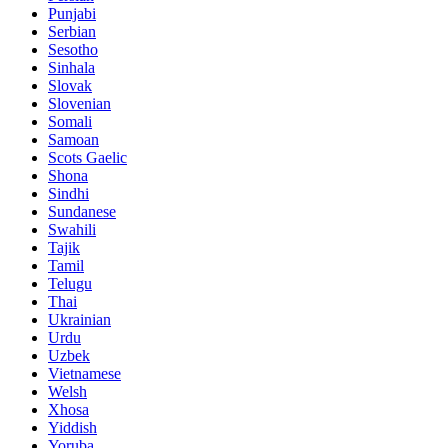
Punjabi
Serbian
Sesotho
Sinhala
Slovak
Slovenian
Somali
Samoan
Scots Gaelic
Shona
Sindhi
Sundanese
Swahili
Tajik
Tamil
Telugu
Thai
Ukrainian
Urdu
Uzbek
Vietnamese
Welsh
Xhosa
Yiddish
Yoruba