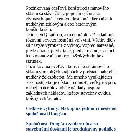
Pozinkovaná oceľová konštrukcia rámového
skladu sa stáva čoraz populárnejšou ako
životaschopná a cenovo dostupná alternatíva k
tradičným tehlovým alebo betónovým
konštrukciám.
Je to skvelý spôsob, ako ochrániť váš sklad pred
rôznymi poveternostnými vplyvmi. Všetky diely
sú navyše vyrobené z výroby, vopred narezané,
predzvárané, predvŕtané, predlakované, stačí ich
len zmontovať pomocou všetkých druhov
skrutiek.
Pozinkovaná oceľová konštrukcia rámového
skladu v mnohých krajinách v podstate nahradila
tradičný železobetón. Má mnoho vynikajúcich
vlastností, ako je nízka hmotnosť, veľký rozpon,
menej materiálov, nízke náklady, úspora
základných nákladov, krátky stavebný cyklus,
krásny vzhľad atď.
Celkové výhody: Nákup na jednom mieste od
spoločnosti Dong`an.
Spoločnosť Dong`an zaoberajúca sa
stavebnými doskami je produktívny podnik s