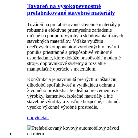
Továreň na vysokopevnostné
prefabrikované stavebné materiály
Továreň na prefabrikované stavebné materiály je
robustné a efektívne priemyselné zariadenie
určené na podporu výroby a skladovania rôznych
stavebných materiálov. Vďaka využitiu
oceľových komponentov vyrobených v továrni
ponúka priestranné a prispôsobivé vnútorné
usporiadanie, ktoré dokáže prispôsobiť moderné
stroje, dopravníkové systémy a rozsiahle
manipulačné operácie s materiálom.
Konštrukcia je navrhnutá pre rýchlu inštaláciu,
dlhodobú spoľahlivosť a vynikajúcu ochranu
životného prostredia. Je ideálna pre cementové
výrobky, kamenivo, izolačné materiály a iné
stavebné výrobky a zaisťuje bezpečné, stabilné a
vysoko výkonné výrobné prostredie.
dopyt
detail