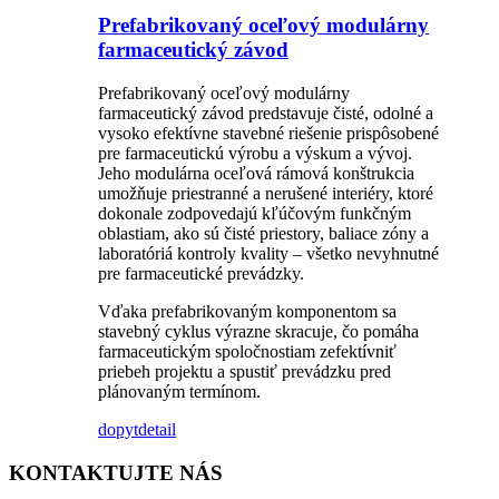
Prefabrikovaný oceľový modulárny
farmaceutický závod
Prefabrikovaný oceľový modulárny
farmaceutický závod predstavuje čisté, odolné a
vysoko efektívne stavebné riešenie prispôsobené
pre farmaceutickú výrobu a výskum a vývoj.
Jeho modulárna oceľová rámová konštrukcia
umožňuje priestranné a nerušené interiéry, ktoré
dokonale zodpovedajú kľúčovým funkčným
oblastiam, ako sú čisté priestory, baliace zóny a
laboratóriá kontroly kvality – všetko nevyhnutné
pre farmaceutické prevádzky.
Vďaka prefabrikovaným komponentom sa
stavebný cyklus výrazne skracuje, čo pomáha
farmaceutickým spoločnostiam zefektívniť
priebeh projektu a spustiť prevádzku pred
plánovaným termínom.
dopyt
detail
KONTAKTUJTE NÁS