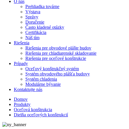
O nás
Prehliadka továrne
Výstava
Správy
Doručenie
Často kladené otázky
Certifikácia
Náš tím
Riešenia
Riešenia pre obvodové plášte budov
Riešenia pre chladiarenské skladovanie
Riešenia pre oceľové konštrukcie
Prípady
Oceľový konštrukčný systém
Systém obvodového plášťa budovy
Systém chladenia
Modulárne bývanie
Kontaktujte nás
Domov
Produkty
Oceľová konštrukcia
Dielňa oceľových konštrukcií