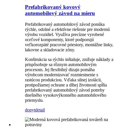
Prefabrikovaný kovový
automobilový závod na mieru
Prefabrikovaný automobilový závod ponúka
rýchle, odolné a efektívne riešenie pre modernú
výrobu vozidiel. Využíva precízne vyrobené
oceľové komponenty, ktoré podporujú
veľkorozpäté pracovné priestory, montážne linky,
lakovne a skladovacie zóny.
Konštrukcia sa rýchlo inštaluje, znižuje náklady a
prispôsobuje sa rôznym automobilovým
procesom. Jej flexibilný dizajn pomáha
výrobcom modernizovať rozmiestnenie s
rastúcou produkciou. Vďaka silnej izolácii,
protipožiarnej ochrane a dlhej životnosti spĺňa
prefabrikovaný automobilový závod potreby
dnešného vysokovýkonného automobilového
priemyslu.
dopyt
detail