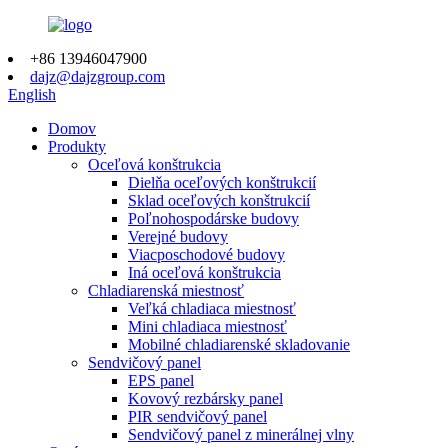
+86 13946047900
dajz@dajzgroup.com
English
Domov
Produkty
Oceľová konštrukcia
Dielňa oceľových konštrukcií
Sklad oceľových konštrukcií
Poľnohospodárske budovy
Verejné budovy
Viacposchodové budovy
Iná oceľová konštrukcia
Chladiarenská miestnosť
Veľká chladiaca miestnosť
Mini chladiaca miestnosť
Mobilné chladiarenské skladovanie
Sendvičový panel
EPS panel
Kovový rezbársky panel
PIR sendvičový panel
Sendvičový panel z minerálnej vlny