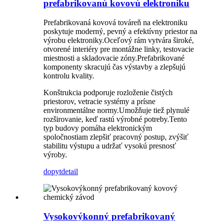
prefabrikovanú kovovú elektroniku
Prefabrikovaná kovová továreň na elektroniku
poskytuje moderný, pevný a efektívny priestor na
výrobu elektroniky.
Oceľový rám vytvára široké,
otvorené interiéry pre montážne linky, testovacie
miestnosti a skladovacie zóny.
Prefabrikované
komponenty skracujú čas výstavby a zlepšujú
kontrolu kvality.
Konštrukcia podporuje rozloženie čistých
priestorov, vetracie systémy a prísne
environmentálne normy.
Umožňuje tiež plynulé
rozširovanie, keď rastú výrobné potreby.
Tento
typ budovy pomáha elektronickým
spoločnostiam zlepšiť pracovný postup, zvýšiť
stabilitu výstupu a udržať vysokú presnosť
výroby.
dopyt
detail
Vysokovýkonný prefabrikovaný