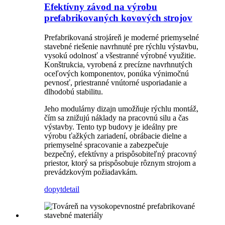
Efektívny závod na výrobu
prefabrikovaných kovových strojov
Prefabrikovaná strojáreň je moderné priemyselné
stavebné riešenie navrhnuté pre rýchlu výstavbu,
vysokú odolnosť a všestranné výrobné využitie.
Konštrukcia, vyrobená z precízne navrhnutých
oceľových komponentov, ponúka výnimočnú
pevnosť, priestranné vnútorné usporiadanie a
dlhodobú stabilitu.
Jeho modulárny dizajn umožňuje rýchlu montáž,
čím sa znižujú náklady na pracovnú silu a čas
výstavby. Tento typ budovy je ideálny pre
výrobu ťažkých zariadení, obrábacie dielne a
priemyselné spracovanie a zabezpečuje
bezpečný, efektívny a prispôsobiteľný pracovný
priestor, ktorý sa prispôsobuje rôznym strojom a
prevádzkovým požiadavkám.
dopyt
detail