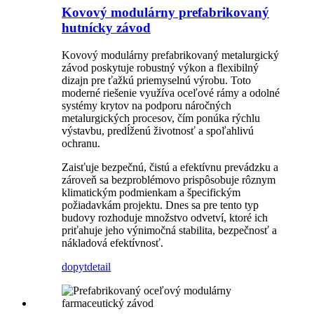
Kovový modulárny prefabrikovaný
hutnícky závod
Kovový modulárny prefabrikovaný metalurgický
závod poskytuje robustný výkon a flexibilný
dizajn pre ťažkú ​​priemyselnú výrobu. Toto
moderné riešenie využíva oceľové rámy a odolné
systémy krytov na podporu náročných
metalurgických procesov, čím ponúka rýchlu
výstavbu, predĺženú životnosť a spoľahlivú
ochranu.
Zaisťuje bezpečnú, čistú a efektívnu prevádzku a
zároveň sa bezproblémovo prispôsobuje rôznym
klimatickým podmienkam a špecifickým
požiadavkám projektu. Dnes sa pre tento typ
budovy rozhoduje množstvo odvetví, ktoré ich
priťahuje jeho výnimočná stabilita, bezpečnosť a
nákladová efektívnosť.
dopyt
detail