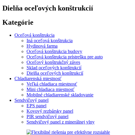
Dielňa oceľových konštrukcií
Kategórie
Oceľová konštrukcia
Iná oceľová konštrukcia
Hydinová farma
Oceľová konštrukcia budovy
Oceľová konštrukcia prístrešku pre auto
Oceľový konštrukčný záves
Sklad oceľových konštrukcií
Dielňa oceľových konštrukcií
Chladiarenská miestnosť
Veľká chladiaca miestnosť
Mini chladiaca miestnosť
Mobilné chladiarenské skladovanie
Sendvičový panel
EPS panel
Kovový rezbársky panel
PIR sendvičový panel
Sendvičový panel z minerálnej vlny