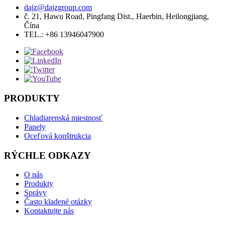
dajz@dajzgroup.com
č. 21, Hawu Road, Pingfang Dist., Haerbin, Heilongjiang,
Čína
TEL.: +86 13946047900
PRODUKTY
Chladiarenská miestnosť
Panely
Oceľová konštrukcia
RÝCHLE ODKAZY
O nás
Produkty
Správy
Často kladené otázky
Kontaktujte nás