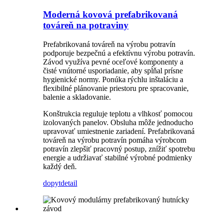
Moderná kovová prefabrikovaná
továreň na potraviny
Prefabrikovaná továreň na výrobu potravín
podporuje bezpečnú a efektívnu výrobu potravín.
Závod využíva pevné oceľové komponenty a
čisté vnútorné usporiadanie, aby spĺňal prísne
hygienické normy. Ponúka rýchlu inštaláciu a
flexibilné plánovanie priestoru pre spracovanie,
balenie a skladovanie.
Konštrukcia reguluje teplotu a vlhkosť pomocou
izolovaných panelov. Obsluha môže jednoducho
upravovať umiestnenie zariadení. Prefabrikovaná
továreň na výrobu potravín pomáha výrobcom
potravín zlepšiť pracovný postup, znížiť spotrebu
energie a udržiavať stabilné výrobné podmienky
každý deň.
dopyt
detail