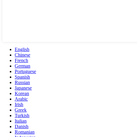
English
Chinese
French
German
Portuguese
Spanish
Russian
Japanese
Korean
Arabic
Irish
Greek
Turkish
Italian
Danish
Romanian