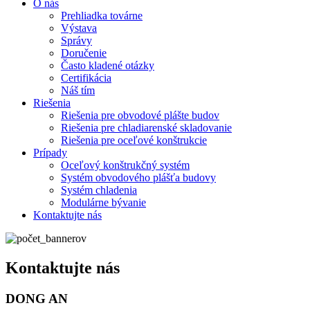
O nás
Prehliadka továrne
Výstava
Správy
Doručenie
Často kladené otázky
Certifikácia
Náš tím
Riešenia
Riešenia pre obvodové plášte budov
Riešenia pre chladiarenské skladovanie
Riešenia pre oceľové konštrukcie
Prípady
Oceľový konštrukčný systém
Systém obvodového plášťa budovy
Systém chladenia
Modulárne bývanie
Kontaktujte nás
Kontaktujte nás
DONG AN