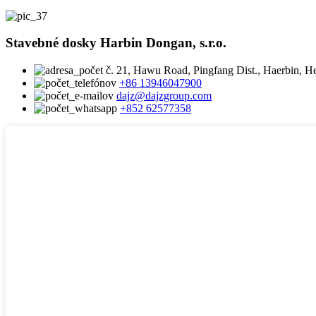
Stavebné dosky Harbin Dongan, s.r.o.
č. 21, Hawu Road, Pingfang Dist., Haerbin, He
+86 13946047900
dajz@dajzgroup.com
+852 62577358