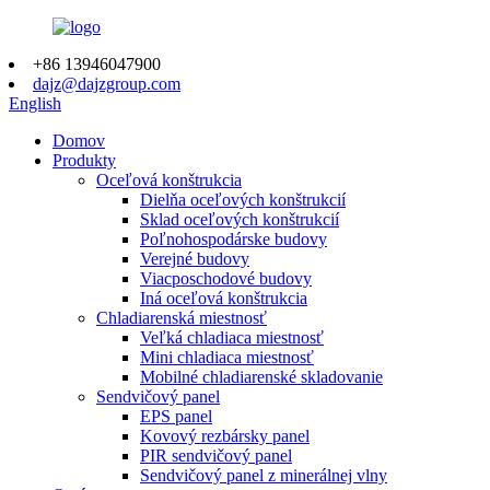
+86 13946047900
dajz@dajzgroup.com
English
Domov
Produkty
Oceľová konštrukcia
Dielňa oceľových konštrukcií
Sklad oceľových konštrukcií
Poľnohospodárske budovy
Verejné budovy
Viacposchodové budovy
Iná oceľová konštrukcia
Chladiarenská miestnosť
Veľká chladiaca miestnosť
Mini chladiaca miestnosť
Mobilné chladiarenské skladovanie
Sendvičový panel
EPS panel
Kovový rezbársky panel
PIR sendvičový panel
Sendvičový panel z minerálnej vlny