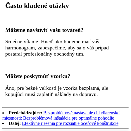
Často kladené otázky
Môžeme navštíviť vašu továreň?
Srdečne vítame. Hneď ako budeme mať váš
harmonogram, zabezpečíme, aby sa o váš prípad
postaral profesionálny obchodný tím.
Môžete poskytnúť vzorku?
Áno, pre bežné veľkosti je vzorka bezplatná, ale
kupujúci musí zaplatiť náklady na dopravu.
Predchádzajúce:
Bezproblémové nastavenie chladiarenskej
miestnosti: Bezproblémová inštalácia pre optimálne pohodlie
Ďalej:
Efektívne riešenia pre rozsiahle oceľové konštrukcie