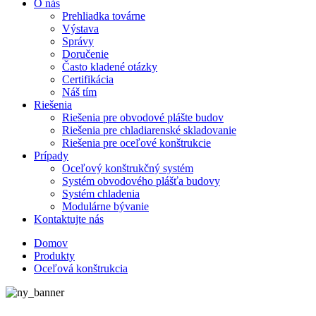
O nás
Prehliadka továrne
Výstava
Správy
Doručenie
Často kladené otázky
Certifikácia
Náš tím
Riešenia
Riešenia pre obvodové plášte budov
Riešenia pre chladiarenské skladovanie
Riešenia pre oceľové konštrukcie
Prípady
Oceľový konštrukčný systém
Systém obvodového plášťa budovy
Systém chladenia
Modulárne bývanie
Kontaktujte nás
Domov
Produkty
Oceľová konštrukcia