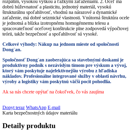
rozpätím, vysokou výškou a ťažkými zaťaženiami. 2. Oceľ má
dobrú húževnatosť a plasticitu, jednotný materiál, vysokú
štrukturálnu spoľahlivosť, vhodnú na nárazové a dynamické
zaťaženie, má dobré seizmické vlastnosti. Vnútorná štruktúra ocele
je jednotná a blízka izotropnému homogénnemu telesu a
spracovateľnosť oceľovej konštrukcie plne zodpovedá výpočtovej
teórii, takže bezpečnosť a spoľahlivosť sú vysoké.
Celkové výhody: Nákup na jednom mieste od spoločnosti
Dong`an.
Spoločnosť Dong`an zaoberajúca sa stavebnými doskami je
produktívny podnik s nezávislým tímom pre výskum a vývoj,
ktorý vám poskytuje najefektívnejšiu výrobu z hľadiska
nákladov. Profesionálne integrované služby v oblasti návrhu,
výroby a logistiky vám poskytnú väčší pocit pohodlia.
Ak sa nás chcete opýtať na čokoľvek, čo vás zaujíma
Dopyt teraz
WhatsApp
E-mail
Karta bezpečnostných údajov materiálu
Detaily produktu