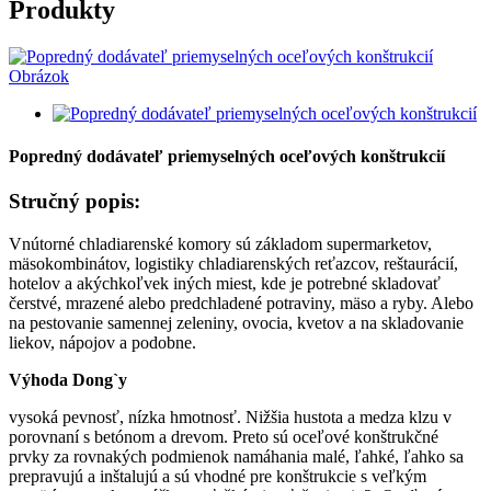
Produkty
Popredný dodávateľ priemyselných oceľových konštrukcií
Stručný popis:
Vnútorné chladiarenské komory sú základom supermarketov,
mäsokombinátov, logistiky chladiarenských reťazcov, reštaurácií,
hotelov a akýchkoľvek iných miest, kde je potrebné skladovať
čerstvé, mrazené alebo predchladené potraviny, mäso a ryby. Alebo
na pestovanie samennej zeleniny, ovocia, kvetov a na skladovanie
liekov, nápojov a podobne.
Výhoda Dong`y
vysoká pevnosť, nízka hmotnosť. Nižšia hustota a medza klzu v
porovnaní s betónom a drevom. Preto sú oceľové konštrukčné
prvky za rovnakých podmienok namáhania malé, ľahké, ľahko sa
prepravujú a inštalujú a sú vhodné pre konštrukcie s veľkým