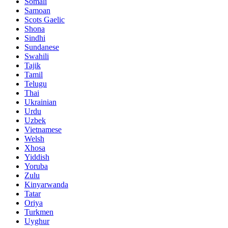
Somali
Samoan
Scots Gaelic
Shona
Sindhi
Sundanese
Swahili
Tajik
Tamil
Telugu
Thai
Ukrainian
Urdu
Uzbek
Vietnamese
Welsh
Xhosa
Yiddish
Yoruba
Zulu
Kinyarwanda
Tatar
Oriya
Turkmen
Uyghur