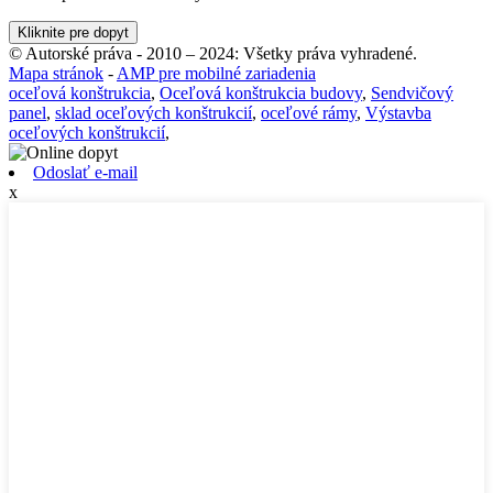
Kliknite pre dopyt
© Autorské práva - 2010 – 2024: Všetky práva vyhradené.
Mapa stránok
-
AMP pre mobilné zariadenia
oceľová konštrukcia
,
Oceľová konštrukcia budovy
,
Sendvičový
panel
,
sklad oceľových konštrukcií
,
oceľové rámy
,
Výstavba
oceľových konštrukcií
,
Odoslať e-mail
x