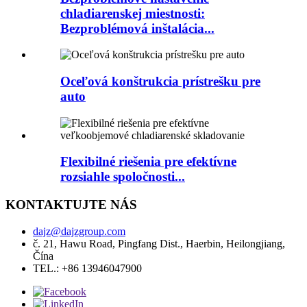
chladiarenskej miestnosti:
Bezproblémová inštalácia...
Oceľová konštrukcia prístrešku pre
auto
Flexibilné riešenia pre efektívne
rozsiahle spoločnosti...
KONTAKTUJTE NÁS
dajz@dajzgroup.com
č. 21, Hawu Road, Pingfang Dist., Haerbin, Heilongjiang,
Čína
TEL.: +86 13946047900