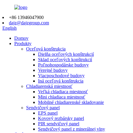
+86 13946047900
dajz@dajzgroup.com
English
Domov
Produkty
Oceľová konštrukcia
Dielňa oceľových konštrukcií
Sklad oceľových konštrukcií
Poľnohospodárske budovy
Verejné budovy
Viacposchodové budovy
Iná oceľová konštrukcia
Chladiarenská miestnosť
Veľká chladiaca miestnosť
Mini chladiaca miestnosť
Mobilné chladiarenské skladovanie
Sendvičový panel
EPS panel
Kovový rezbársky panel
PIR sendvičový panel
Sendvičový panel z minerálnej vlny