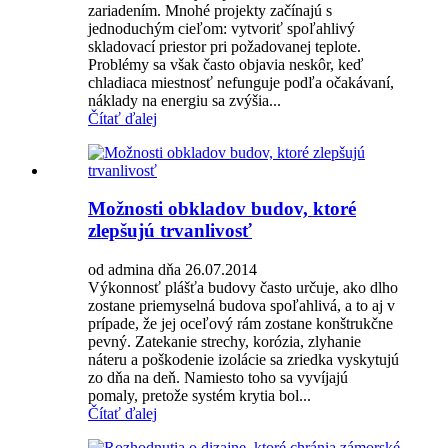
zariadením. Mnohé projekty začínajú s
jednoduchým cieľom: vytvoriť spoľahlivý
skladovací priestor pri požadovanej teplote.
Problémy sa však často objavia neskôr, keď
chladiaca miestnosť nefunguje podľa očakávaní,
náklady na energiu sa zvýšia...
Čítať ďalej
Možnosti obkladov budov, ktoré
zlepšujú trvanlivosť
od admina dňa 26.07.2014
Výkonnosť plášťa budovy často určuje, ako dlho
zostane priemyselná budova spoľahlivá, a to aj v
prípade, že jej oceľový rám zostane konštrukčne
pevný. Zatekanie strechy, korózia, zlyhanie
náteru a poškodenie izolácie sa zriedka vyskytujú
zo dňa na deň. Namiesto toho sa vyvíjajú
pomaly, pretože systém krytia bol...
Čítať ďalej