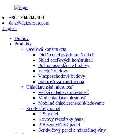
+86 13946047900
dajz@dajzgroup.com
English
Domov
Produkty
Oceľová konštrukcia
Dielňa oceľových konštrukcií
Sklad oceľových konštrukcií
Poľnohospodárske budovy
Verejné budovy
Viacposchodové budovy
Iná oceľová konštrukcia
Chladiarenská miestnosť
Veľká chladiaca miestnosť
Mini chladiaca miestnosť
Mobilné chladiarenské skladovanie
Sendvičový panel
EPS panel
Kovový rezbársky panel
PIR sendvičový panel
Sendvičový panel z minerálnej vlny