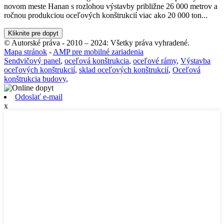
novom meste Hanan s rozlohou výstavby približne 26 000 metrov a
ročnou produkciou oceľových konštrukcií viac ako 20 000 ton...
Kliknite pre dopyt
© Autorské práva - 2010 – 2024: Všetky práva vyhradené.
Mapa stránok
-
AMP pre mobilné zariadenia
Sendvičový panel
,
oceľová konštrukcia
,
oceľové rámy
,
Výstavba
oceľových konštrukcií
,
sklad oceľových konštrukcií
,
Oceľová
konštrukcia budovy
,
Odoslať e-mail
x