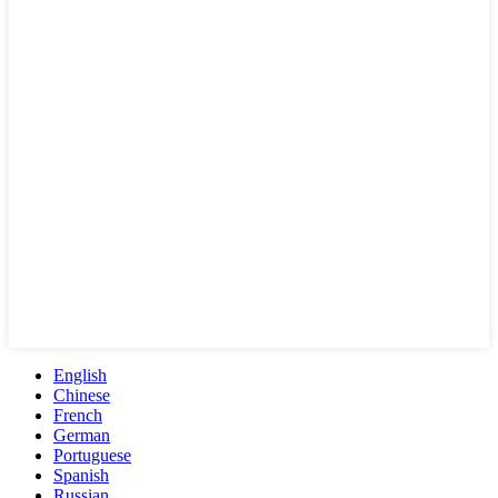
English
Chinese
French
German
Portuguese
Spanish
Russian