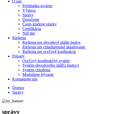
O nás
Prehliadka továrne
Výstava
Správy
Doručenie
Často kladené otázky
Certifikácia
Náš tím
Riešenia
Riešenia pre obvodové plášte budov
Riešenia pre chladiarenské skladovanie
Riešenia pre oceľové konštrukcie
Prípady
Oceľový konštrukčný systém
Systém obvodového plášťa budovy
Systém chladenia
Modulárne bývanie
Kontaktujte nás
Domov
Správy
správy