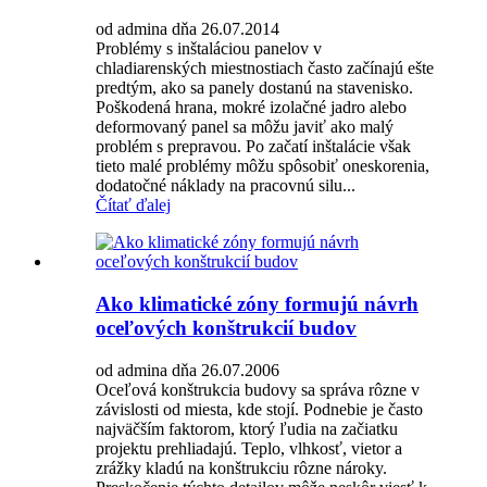
od admina dňa 26.07.2014
Problémy s inštaláciou panelov v
chladiarenských miestnostiach často začínajú ešte
predtým, ako sa panely dostanú na stavenisko.
Poškodená hrana, mokré izolačné jadro alebo
deformovaný panel sa môžu javiť ako malý
problém s prepravou. Po začatí inštalácie však
tieto malé problémy môžu spôsobiť oneskorenia,
dodatočné náklady na pracovnú silu...
Čítať ďalej
Ako klimatické zóny formujú návrh
oceľových konštrukcií budov
od admina dňa 26.07.2006
Oceľová konštrukcia budovy sa správa rôzne v
závislosti od miesta, kde stojí. Podnebie je často
najväčším faktorom, ktorý ľudia na začiatku
projektu prehliadajú. Teplo, vlhkosť, vietor a
zrážky kladú na konštrukciu rôzne nároky.