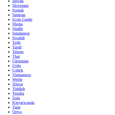
Slovak
Slovenian
Somali
Samoan
Scots Gaelic
Shona
Sindhi
Sundanese
Swahili
Tajik
Tamil
Telugu
Thai
Ukrainian
Urdu
Uzbek
Vietnamese
Welsh
Xhosa
Yiddish
Yoruba
Zulu
Kinyarwanda
Tatar
Oriya