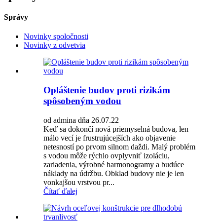
Správy
Novinky spoločnosti
Novinky z odvetvia
Opláštenie budov proti rizikám
spôsobeným vodou
od admina dňa 26.07.22
Keď sa dokončí nová priemyselná budova, len
málo vecí je frustrujúcejších ako objavenie
netesností po prvom silnom daždi. Malý problém
s vodou môže rýchlo ovplyvniť izoláciu,
zariadenia, výrobné harmonogramy a budúce
náklady na údržbu. Obklad budovy nie je len
vonkajšou vrstvou pr...
Čítať ďalej