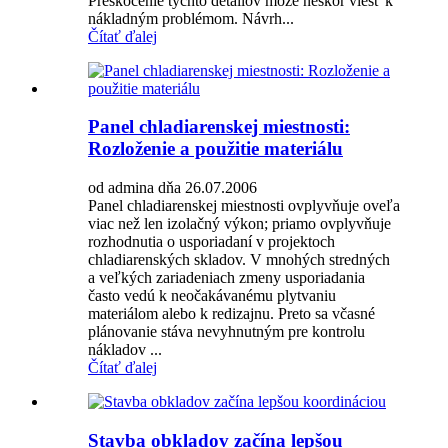
Preskočenie týchto detailov môže neskôr viesť k
nákladným problémom. Návrh...
Čítať ďalej
Panel chladiarenskej miestnosti:
Rozloženie a použitie materiálu
od admina dňa 26.07.2006
Panel chladiarenskej miestnosti ovplyvňuje oveľa
viac než len izolačný výkon; priamo ovplyvňuje
rozhodnutia o usporiadaní v projektoch
chladiarenských skladov. V mnohých stredných
a veľkých zariadeniach zmeny usporiadania
často vedú k neočakávanému plytvaniu
materiálom alebo k redizajnu. Preto sa včasné
plánovanie stáva nevyhnutným pre kontrolu
nákladov ...
Čítať ďalej
Stavba obkladov začína lepšou