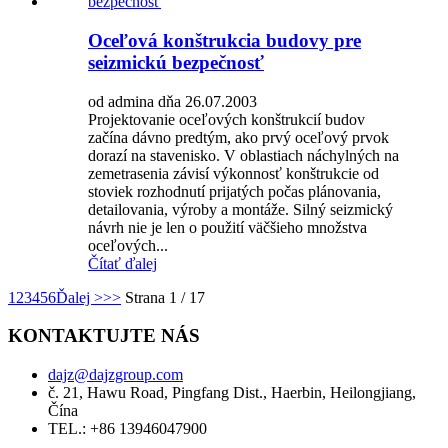
Oceľová konštrukcia budovy pre
seizmickú bezpečnosť
od admina dňa 26.07.2003
Projektovanie oceľových konštrukcií budov
začína dávno predtým, ako prvý oceľový prvok
dorazí na stavenisko. V oblastiach náchylných na
zemetrasenia závisí výkonnosť konštrukcie od
stoviek rozhodnutí prijatých počas plánovania,
detailovania, výroby a montáže. Silný seizmický
návrh nie je len o použití väčšieho množstva
oceľových...
Čítať ďalej
1
2
3
4
5
6
Ďalej >
>>
Strana 1 / 17
KONTAKTUJTE NÁS
dajz@dajzgroup.com
č. 21, Hawu Road, Pingfang Dist., Haerbin, Heilongjiang,
Čína
TEL.: +86 13946047900