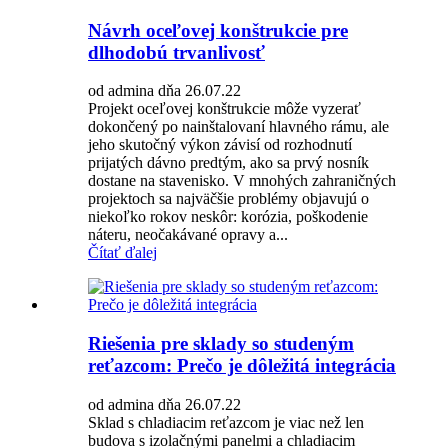
Návrh oceľovej konštrukcie pre
dlhodobú trvanlivosť
od admina dňa 26.07.22
Projekt oceľovej konštrukcie môže vyzerať
dokončený po nainštalovaní hlavného rámu, ale
jeho skutočný výkon závisí od rozhodnutí
prijatých dávno predtým, ako sa prvý nosník
dostane na stavenisko. V mnohých zahraničných
projektoch sa najväčšie problémy objavujú o
niekoľko rokov neskôr: korózia, poškodenie
náteru, neočakávané opravy a...
Čítať ďalej
Riešenia pre sklady so studeným
reťazcom: Prečo je dôležitá integrácia
od admina dňa 26.07.22
Sklad s chladiacim reťazcom je viac než len
budova s ​​izolačnými panelmi a chladiacim