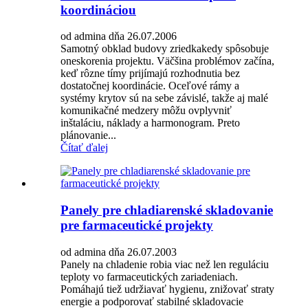
koordináciou
od admina dňa 26.07.2006
Samotný obklad budovy zriedkakedy spôsobuje
oneskorenia projektu. Väčšina problémov začína,
keď rôzne tímy prijímajú rozhodnutia bez
dostatočnej koordinácie. Oceľové rámy a
systémy krytov sú na sebe závislé, takže aj malé
komunikačné medzery môžu ovplyvniť
inštaláciu, náklady a harmonogram. Preto
plánovanie...
Čítať ďalej
Panely pre chladiarenské skladovanie
pre farmaceutické projekty
od admina dňa 26.07.2003
Panely na chladenie robia viac než len reguláciu
teploty vo farmaceutických zariadeniach.
Pomáhajú tiež udržiavať hygienu, znižovať straty
energie a podporovať stabilné skladovacie