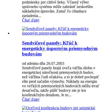
podmienky pre citlivé lieky. Včasný výber
správneho systému môže zabrániť neskorším
nákladným úpravám. Zatiaľ čo chladiace
zariadenia...
Čítať ďalej
Sendvičové panely: Kľúč k
energeticky úsporným priemyselným
budovám
od admina dňa 26.07.2003
Sendvičové panely hrajú oveľa väčšiu úlohu v
energetickej náročnosti priemyselných budov,
než väčšina ľudí očakáva, a to je dobré pochopiť
ešte pred začatím výstavby. Náklady na energiu
vo veľkých priemyselných budovách môžu trvať
desaťročia, takže plášť budovy nie je len
konštrukčným detailom. Je to...
Čítať ďalej