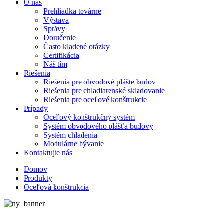
O nás
Prehliadka továrne
Výstava
Správy
Doručenie
Často kladené otázky
Certifikácia
Náš tím
Riešenia
Riešenia pre obvodové plášte budov
Riešenia pre chladiarenské skladovanie
Riešenia pre oceľové konštrukcie
Prípady
Oceľový konštrukčný systém
Systém obvodového plášťa budovy
Systém chladenia
Modulárne bývanie
Kontaktujte nás
Domov
Produkty
Oceľová konštrukcia