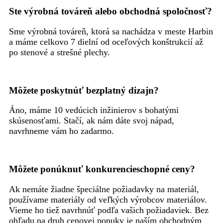
Ste výrobná továreň alebo obchodná spoločnosť?
Sme výrobná továreň, ktorá sa nachádza v meste Harbin
a máme celkovo 7 dielní od oceľových konštrukcií až
po stenové a strešné plechy.
Môžete poskytnúť bezplatný dizajn?
Áno, máme 10 vedúcich inžinierov s bohatými
skúsenosťami. Stačí, ak nám dáte svoj nápad,
navrhneme vám ho zadarmo.
Môžete ponúknuť konkurencieschopné ceny?
Ak nemáte žiadne špeciálne požiadavky na materiál,
používame materiály od veľkých výrobcov materiálov.
Vieme ho tiež navrhnúť podľa vašich požiadaviek. Bez
ohľadu na druh cenovej ponuky je naším obchodným