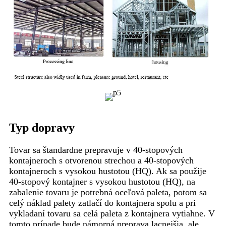
Typ dopravy
Tovar sa štandardne prepravuje v 40-stopových
kontajneroch s otvorenou strechou a 40-stopových
kontajneroch s vysokou hustotou (HQ). Ak sa použije
40-stopový kontajner s vysokou hustotou (HQ), na
zabalenie tovaru je potrebná oceľová paleta, potom sa
celý náklad palety zatlačí do kontajnera spolu a pri
vykladaní tovaru sa celá paleta z kontajnera vytiahne. V
tomto prípade bude námorná preprava lacnejšia, ale