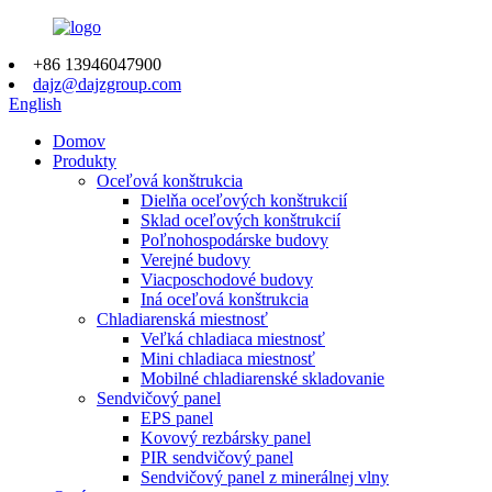
+86 13946047900
dajz@dajzgroup.com
English
Domov
Produkty
Oceľová konštrukcia
Dielňa oceľových konštrukcií
Sklad oceľových konštrukcií
Poľnohospodárske budovy
Verejné budovy
Viacposchodové budovy
Iná oceľová konštrukcia
Chladiarenská miestnosť
Veľká chladiaca miestnosť
Mini chladiaca miestnosť
Mobilné chladiarenské skladovanie
Sendvičový panel
EPS panel
Kovový rezbársky panel
PIR sendvičový panel
Sendvičový panel z minerálnej vlny