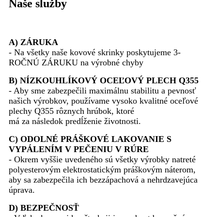
Naše služby
A) ZÁRUKA
- Na všetky naše kovové skrinky poskytujeme 3-
ROČNÚ ZÁRUKU na výrobné chyby
B) NÍZKOUHLÍKOVÝ OCEĽOVÝ PLECH Q355
- Aby sme zabezpečili maximálnu stabilitu a pevnosť
našich výrobkov, používame vysoko kvalitné oceľové
plechy Q355 rôznych hrúbok, ktoré
má za následok predĺženie životnosti.
C) ODOLNÉ PRÁŠKOVÉ LAKOVANIE S
VYPÁLENÍM V PEČENIU V RÚRE
- Okrem vyššie uvedeného sú všetky výrobky natreté
polyesterovým elektrostatickým práškovým náterom,
aby sa zabezpečila ich bezzápachová a nehrdzavejúca
úprava.
D) BEZPEČNOSŤ