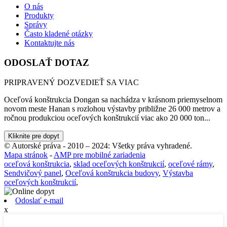
O nás
Produkty
Správy
Často kladené otázky
Kontaktujte nás
ODOSLAŤ DOTAZ
PRIPRAVENÝ DOZVEDIEŤ SA VIAC
Oceľová konštrukcia Dongan sa nachádza v krásnom priemyselnom
novom meste Hanan s rozlohou výstavby približne 26 000 metrov a
ročnou produkciou oceľových konštrukcií viac ako 20 000 ton...
Kliknite pre dopyt
© Autorské práva - 2010 – 2024: Všetky práva vyhradené.
Mapa stránok
-
AMP pre mobilné zariadenia
oceľová konštrukcia
,
sklad oceľových konštrukcií
,
oceľové rámy
,
Sendvičový panel
,
Oceľová konštrukcia budovy
,
Výstavba
oceľových konštrukcií
,
Odoslať e-mail
x