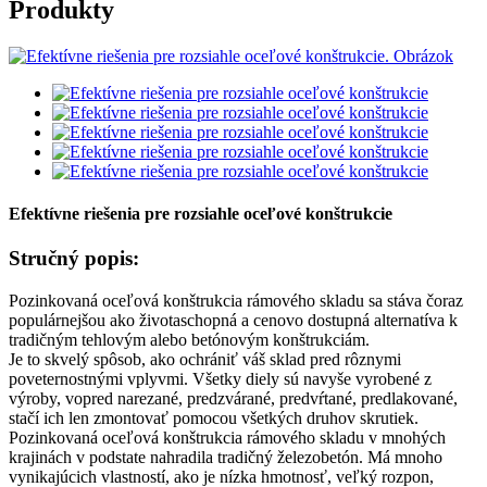
Produkty
Efektívne riešenia pre rozsiahle oceľové konštrukcie
Stručný popis:
Pozinkovaná oceľová konštrukcia rámového skladu sa stáva čoraz
populárnejšou ako životaschopná a cenovo dostupná alternatíva k
tradičným tehlovým alebo betónovým konštrukciám.
Je to skvelý spôsob, ako ochrániť váš sklad pred rôznymi
poveternostnými vplyvmi. Všetky diely sú navyše vyrobené z
výroby, vopred narezané, predzvárané, predvŕtané, predlakované,
stačí ich len zmontovať pomocou všetkých druhov skrutiek.
Pozinkovaná oceľová konštrukcia rámového skladu v mnohých
krajinách v podstate nahradila tradičný železobetón. Má mnoho
vynikajúcich vlastností, ako je nízka hmotnosť, veľký rozpon,